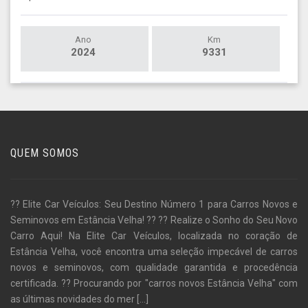
Ano
Km
2024
9331
QUEM SOMOS
?? Elite Car Veículos: Seu Destino Número 1 para Carros Novos e
Seminovos em Estância Velha! ?? ?? Realize o Sonho do Seu Novo
Carro Aqui! Na Elite Car Veículos, localizada no coração de
Estância Velha, você encontra uma seleção impecável de carros
novos e seminovos, com qualidade garantida e procedência
certificada. ?? Procurando por "carros novos Estância Velha" com
as últimas novidades do mer
[...]