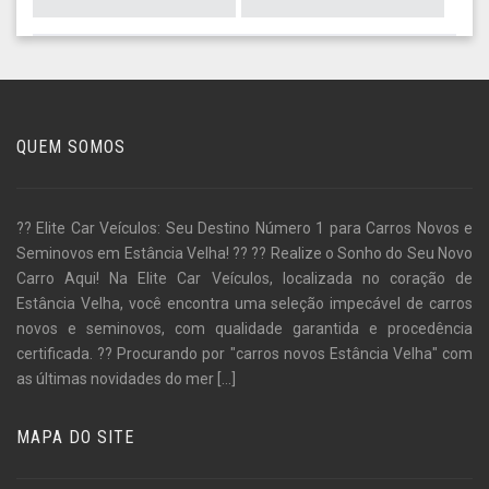
QUEM SOMOS
?? Elite Car Veículos: Seu Destino Número 1 para Carros Novos e
Seminovos em Estância Velha! ?? ?? Realize o Sonho do Seu Novo
Carro Aqui! Na Elite Car Veículos, localizada no coração de
Estância Velha, você encontra uma seleção impecável de carros
novos e seminovos, com qualidade garantida e procedência
certificada. ?? Procurando por "carros novos Estância Velha" com
as últimas novidades do mer
[...]
MAPA DO SITE